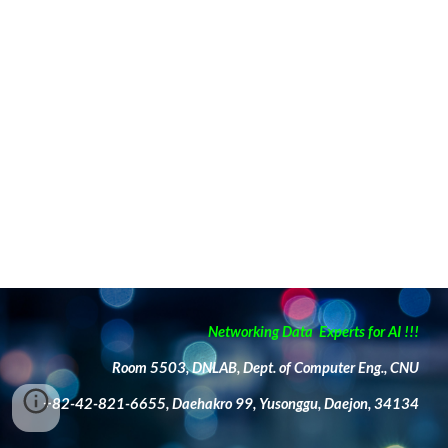
Networking Data Experts for AI !!!
Room 5503, DNLAB, Dept. of Computer Eng., CNU
+82-42-821-6655, Daehakro 99, Yusonggu, Daejon, 34134